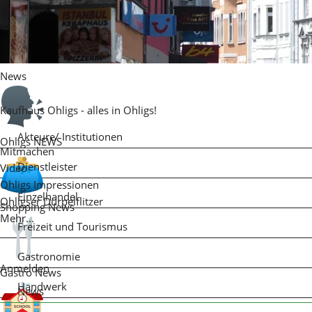
News
Kaufhaus Ohligs - alles in Ohligs!
Akteure/ Institutionen
Ohligs NEWS
Mitmachen
Dienstleister
Video
Ohligs Impressionen
Einzelhandel
Ohligser Dürpelflitzer
Shopping News
Mehr...
Freizeit und Tourismus
Gastronomie
Anmelden
Gastro News
Handwerk
News