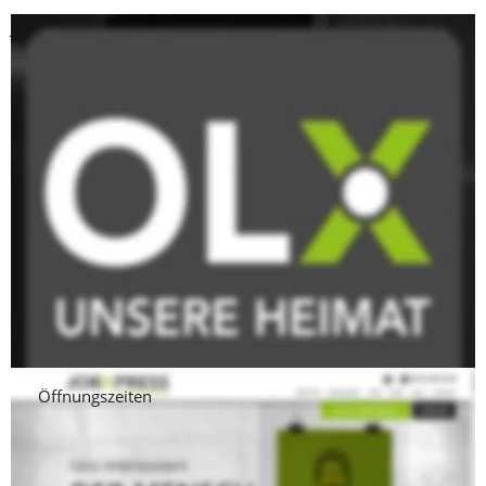
JOBXPRESS
BÜRO SOLINGEN
Im Rathauspalais
Daniel Buscher
Merscheider Straße 3
42699 Solingen
Telefon: 0212 - 645 04 80
Fax: 0212 - 645 04 90
Email: 
info@job-xpress.de
https://www.job-xpress.de/
Öffnungszeiten