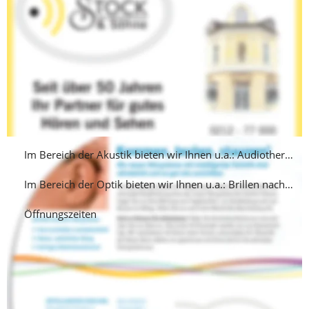
Düsseldorfer Str. 42
42697 Solingen-Ohligs 
Telefon: 0212 - 77 000 
Fax:  0212 - 77 001 
Email: 
info@optikstock.de
Email: 
info@akustikstock.de
Im Bereich der Akustik bieten wir Ihnen u.a.: Audiotherapie
Im Bereich der Optik bieten wir Ihnen u.a.: Brillen nach Maß
Öffnungszeiten
Optik & Akustik Stock in Solingen-Ohligs ist seit 50 Jahren ein 
Familienunternehmen. Firmengründer Manfred Stock begann 
seine Ausbildung 1957. Seit 1961 war er in Ohligs als Optiker 
tätig, seit 1973 selbstständig als Teilhaber der Firma Optik 